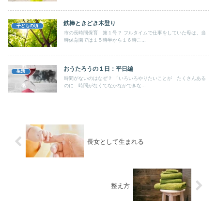
鉄棒ときどき木登り
子どもの頃
市の長時間保育 第１号？ フルタイムで仕事をしていた母は、当
時保育園では１５時半から１６時こ...
おうたろうの１日：平日編
生活
時間がないのはなぜ？ 「いろいろやりたいことが たくさんある
のに 時間がなくてなかなかできな...
長女として生まれる
整え方