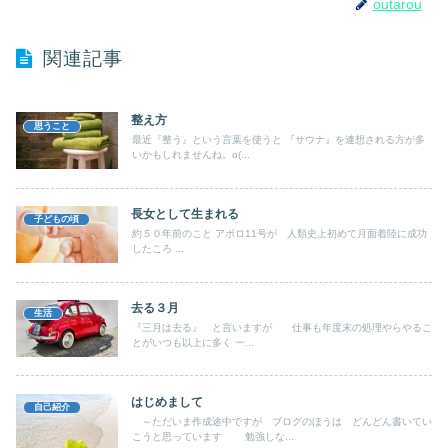
outarou
関連記事
整え方
思うこと
最近『整う』という言葉を使うと 『サウナ』を連想される方が多
いかもしれませんね。o(...
長女として生まれる
子どもの頃
約５０年前のこと アポロ11号が 人類史上初めて月面着陸に成功
したころ ...
去る３月
生活
『三月は去る』 と言いますが 仕事も年度末の処理やらやるこ
とがいつも以上に多く 一...
はじめまして
自己紹介
～ただいま作成途中ですが ブログのほうは どんどん書いてい
こうと思っています 勉強しな...